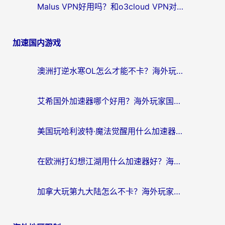
Malus VPN好用吗？和o3cloud VPN对比哪个回国效果更好？
加速国内游戏
澳洲打逆水寒OL怎么才能不卡？海外玩家国服游戏加速终极指南（附梦幻模拟战地铁跑酷解决办法）
艾希国外加速器哪个好用？海外玩家国服游戏畅玩终极指南（附欧洲玩鸣潮街头篮球实测）
美国玩哈利波特·魔法觉醒用什么加速器？告别延迟的终极指南（含免费QQ炫舞方案+印尼妄想山海秘籍）
在欧洲打幻想江湖用什么加速器好？海外玩家国服游戏畅玩指南
加拿大玩第九大陆怎么不卡？海外玩家国服游戏加速全攻略（附足球世界萤火突击实测）