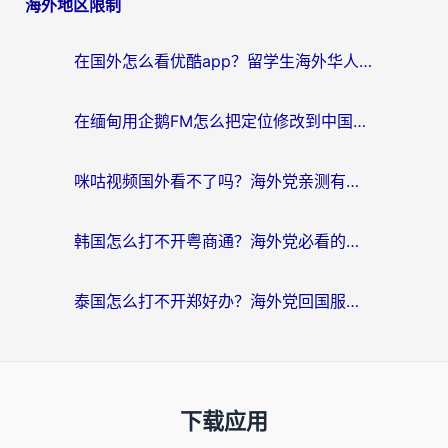
海外地区限制
在国外怎么看优酷app？留学生海外华人必看的无限制追剧指南
在缅甸用企鹅FM怎么把定位修改到中国国内？海外党解决地域限制的实用指南
咪咕视频国外看不了吗？海外党亲测有效的回国加速解决方案
韩国怎么打不开粤商通？海外党必看的回国加速器选择指南（附加拿大农行俄罗斯有缘网解决方案）
泰国怎么打不开郑好办？海外党回国服务+影音追剧全搞定的实用指南
下载应用