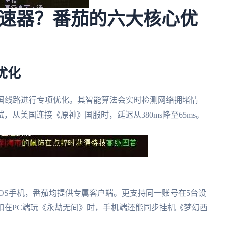
速器？番茄的六大核心优
优化
回国线路进行专项优化。其智能算法会实时检测网络拥堵情
从美国连接《原神》国服时，延迟从380ms降至65ms。
oid、iOS手机，番茄均提供专属客户端。更支持同一账号在5台设
如在PC端玩《永劫无间》时，手机端还能同步挂机《梦幻西