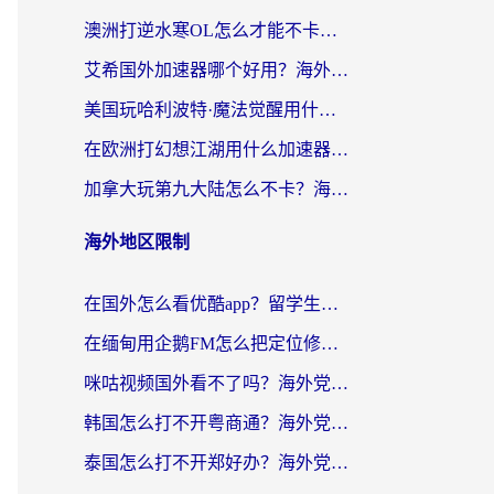
澳洲打逆水寒OL怎么才能不卡？海外玩家国服游戏加速终极指南（附梦幻模拟战地铁跑酷解决办法）
艾希国外加速器哪个好用？海外玩家国服游戏畅玩终极指南（附欧洲玩鸣潮街头篮球实测）
美国玩哈利波特·魔法觉醒用什么加速器？告别延迟的终极指南（含免费QQ炫舞方案+印尼妄想山海秘籍）
在欧洲打幻想江湖用什么加速器好？海外玩家国服游戏畅玩指南
加拿大玩第九大陆怎么不卡？海外玩家国服游戏加速全攻略（附足球世界萤火突击实测）
海外地区限制
在国外怎么看优酷app？留学生海外华人必看的无限制追剧指南
在缅甸用企鹅FM怎么把定位修改到中国国内？海外党解决地域限制的实用指南
咪咕视频国外看不了吗？海外党亲测有效的回国加速解决方案
韩国怎么打不开粤商通？海外党必看的回国加速器选择指南（附加拿大农行俄罗斯有缘网解决方案）
泰国怎么打不开郑好办？海外党回国服务+影音追剧全搞定的实用指南