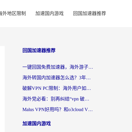
海外地区限制
加速国内游戏
回国加速器推荐
回国加速器推荐
一键回国免费加速器，海外游子的数字归乡路
海外转国内加速器怎么选？3年海外党亲测指南，无缝刷剧玩游戏不再难
破解VPN PC限制：海外用户如何选择回国加速器实现无缝访问国内资源
海外党必看：别再纠结“vpn 破解”，这样选回国加速器才能真正无缝访问国内资源
Malus VPN好用吗？和o3cloud VPN对比哪个回国效果更好？
加速国内游戏