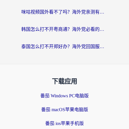
咪咕视频国外看不了吗？海外党亲测有效的回国加速解决方案
韩国怎么打不开粤商通？海外党必看的回国加速器选择指南（附加拿大农行俄罗斯有缘网解决方案）
泰国怎么打不开郑好办？海外党回国服务+影音追剧全搞定的实用指南
下载应用
番茄 Windows PC电脑版
番茄 macOS苹果电脑版
番茄 ios苹果手机版