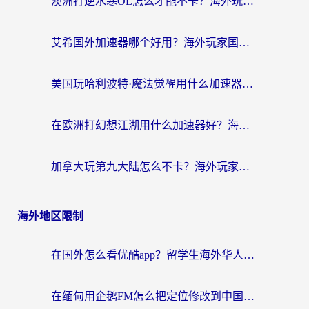
澳洲打逆水寒OL怎么才能不卡？海外玩家国服游戏加速终极指南（附梦幻模拟战地铁跑酷解决办法）
艾希国外加速器哪个好用？海外玩家国服游戏畅玩终极指南（附欧洲玩鸣潮街头篮球实测）
美国玩哈利波特·魔法觉醒用什么加速器？告别延迟的终极指南（含免费QQ炫舞方案+印尼妄想山海秘籍）
在欧洲打幻想江湖用什么加速器好？海外玩家国服游戏畅玩指南
加拿大玩第九大陆怎么不卡？海外玩家国服游戏加速全攻略（附足球世界萤火突击实测）
海外地区限制
在国外怎么看优酷app？留学生海外华人必看的无限制追剧指南
在缅甸用企鹅FM怎么把定位修改到中国国内？海外党解决地域限制的实用指南