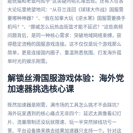
能玩猫和老鼠吗知乎”这类疑问帖扎堆出现。还有人在各
大论坛里绝望地问：“从芬兰连回《球球大作战》国服需
要哪种神器？”、“我在加拿大玩《逆水寒》国服需要换手
机吗？”、“挪威怎么玩热血街篮才能不延迟？”这些高频
问题背后，是同一种核心需求：突破地域网络束缚，获
得稳定流畅的国服游戏连接。这不仅仅是玩个游戏那么
简单，更是连接国内圈子、重温熟悉氛围、打发海外孤
单时光的娱乐刚需。
解锁丝滑国服游戏体验：海外党
加速器挑选核心课
既然加速器是刚需，满市场的工具怎么挑才不会踩坑？
海外玩家遇到的核心痛点无非四个：延迟太高像看幻灯
片、流量限制还没玩就限速、玩一半突然掉线功亏一
篑、平台设备换来换去结果加速器只支持一个。针对这