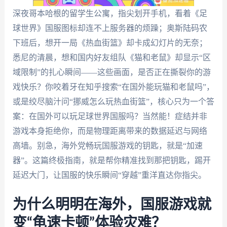
深夜哥本哈根的留学生公寓，指尖划开手机，看着《足
球世界》国服图标却连不上服务器的烦躁；奥斯陆码农
下班后，想开一局《热血街篮》却卡成幻灯片的无奈；
悉尼的清晨，想和国内好友组队《猫和老鼠》却显示“区
域限制”的扎心瞬间——这些画面，是否正在撕裂你的游
戏快乐？你咬着牙在知乎搜索“在国外能玩猫和老鼠吗”，
或是绞尽脑汁问“挪威怎么玩热血街篮”，核心只为一个答
案：在国外可以玩足球世界国服吗？当然能！症结并非
游戏本身拒绝你，而是物理距离带来的数据延迟与网络
高墙。别急，海外党畅玩国服游戏的钥匙，就是“加速
器”。这篇终极指南，就是帮你精准找到那把钥匙，踢开
延迟大门，让国服的快乐瞬间“穿越”重洋直达你指尖。
为什么明明在海外，国服游戏就
变“龟速卡顿”体验灾难？