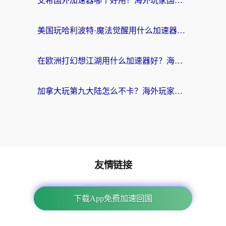
艾希国外加速器哪个好用？海外玩家国服游戏畅玩终极指南（附欧洲玩鸣潮街头篮球实测）
美国玩哈利波特·魔法觉醒用什么加速器？告别延迟的终极指南（含免费QQ炫舞方案+印尼妄想山海秘籍）
在欧洲打幻想江湖用什么加速器好？海外玩家国服游戏畅玩指南
加拿大玩第九大陆怎么不卡？海外玩家国服游戏加速全攻略（附足球世界萤火突击实测）
友情链接
海外回国加速器
下载App免费加速回国
下载App免费加速回国