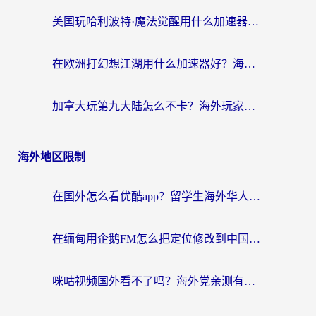
美国玩哈利波特·魔法觉醒用什么加速器？告别延迟的终极指南（含免费QQ炫舞方案+印尼妄想山海秘籍）
在欧洲打幻想江湖用什么加速器好？海外玩家国服游戏畅玩指南
加拿大玩第九大陆怎么不卡？海外玩家国服游戏加速全攻略（附足球世界萤火突击实测）
海外地区限制
在国外怎么看优酷app？留学生海外华人必看的无限制追剧指南
在缅甸用企鹅FM怎么把定位修改到中国国内？海外党解决地域限制的实用指南
咪咕视频国外看不了吗？海外党亲测有效的回国加速解决方案