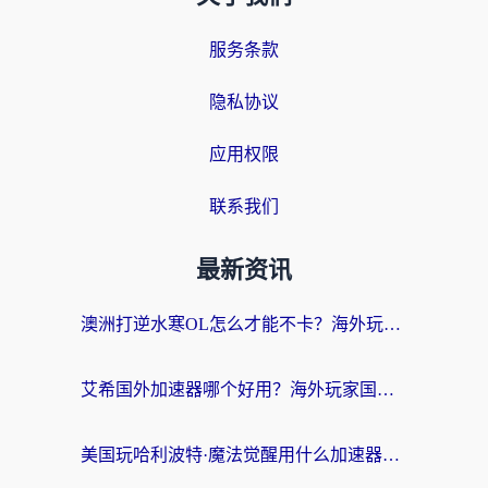
服务条款
隐私协议
应用权限
联系我们
最新资讯
澳洲打逆水寒OL怎么才能不卡？海外玩家国服游戏加速终极指南（附梦幻模拟战地铁跑酷解决办法）
艾希国外加速器哪个好用？海外玩家国服游戏畅玩终极指南（附欧洲玩鸣潮街头篮球实测）
美国玩哈利波特·魔法觉醒用什么加速器？告别延迟的终极指南（含免费QQ炫舞方案+印尼妄想山海秘籍）