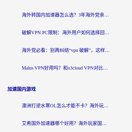
海外转国内加速器怎么选？3年海外党亲测指南，无缝刷剧玩游戏不再难
破解VPN PC限制：海外用户如何选择回国加速器实现无缝访问国内资源
海外党必看：别再纠结“vpn 破解”，这样选回国加速器才能真正无缝访问国内资源
Malus VPN好用吗？和o3cloud VPN对比哪个回国效果更好？
加速国内游戏
澳洲打逆水寒OL怎么才能不卡？海外玩家国服游戏加速终极指南（附梦幻模拟战地铁跑酷解决办法）
艾希国外加速器哪个好用？海外玩家国服游戏畅玩终极指南（附欧洲玩鸣潮街头篮球实测）