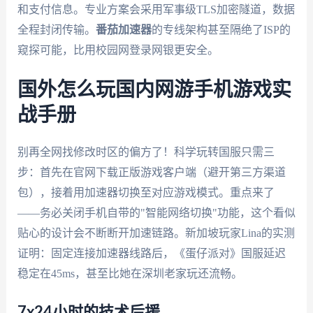
和支付信息。专业方案会采用军事级TLS加密隧道，数据
全程封闭传输。
番茄加速器
的专线架构甚至隔绝了ISP的
窥探可能，比用校园网登录网银更安全。
国外怎么玩国内网游手机游戏实
战手册
别再全网找修改时区的偏方了！科学玩转国服只需三
步：首先在官网下载正版游戏客户端（避开第三方渠道
包），接着用加速器切换至对应游戏模式。重点来了
——务必关闭手机自带的"智能网络切换"功能，这个看似
贴心的设计会不断断开加速链路。新加坡玩家Lina的实测
证明：固定连接加速器线路后，《蛋仔派对》国服延迟
稳定在45ms，甚至比她在深圳老家玩还流畅。
7x24小时的技术后援