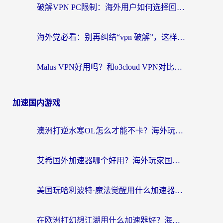
破解VPN PC限制：海外用户如何选择回国加速器实现无缝访问国内资源
海外党必看：别再纠结“vpn 破解”，这样选回国加速器才能真正无缝访问国内资源
Malus VPN好用吗？和o3cloud VPN对比哪个回国效果更好？
加速国内游戏
澳洲打逆水寒OL怎么才能不卡？海外玩家国服游戏加速终极指南（附梦幻模拟战地铁跑酷解决办法）
艾希国外加速器哪个好用？海外玩家国服游戏畅玩终极指南（附欧洲玩鸣潮街头篮球实测）
美国玩哈利波特·魔法觉醒用什么加速器？告别延迟的终极指南（含免费QQ炫舞方案+印尼妄想山海秘籍）
在欧洲打幻想江湖用什么加速器好？海外玩家国服游戏畅玩指南