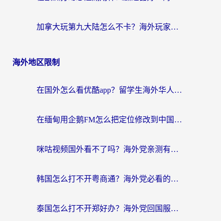
加拿大玩第九大陆怎么不卡？海外玩家国服游戏加速全攻略（附足球世界萤火突击实测）
海外地区限制
在国外怎么看优酷app？留学生海外华人必看的无限制追剧指南
在缅甸用企鹅FM怎么把定位修改到中国国内？海外党解决地域限制的实用指南
咪咕视频国外看不了吗？海外党亲测有效的回国加速解决方案
韩国怎么打不开粤商通？海外党必看的回国加速器选择指南（附加拿大农行俄罗斯有缘网解决方案）
泰国怎么打不开郑好办？海外党回国服务+影音追剧全搞定的实用指南