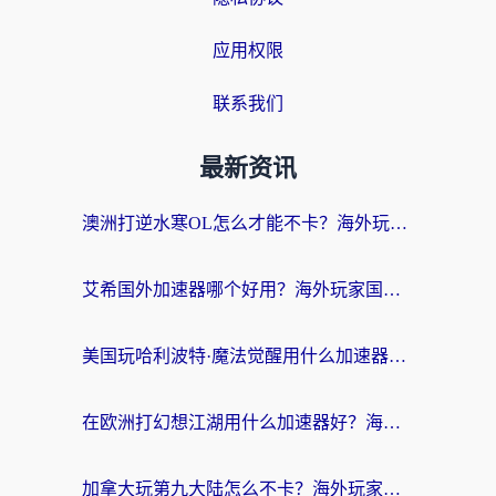
应用权限
联系我们
最新资讯
澳洲打逆水寒OL怎么才能不卡？海外玩家国服游戏加速终极指南（附梦幻模拟战地铁跑酷解决办法）
艾希国外加速器哪个好用？海外玩家国服游戏畅玩终极指南（附欧洲玩鸣潮街头篮球实测）
美国玩哈利波特·魔法觉醒用什么加速器？告别延迟的终极指南（含免费QQ炫舞方案+印尼妄想山海秘籍）
在欧洲打幻想江湖用什么加速器好？海外玩家国服游戏畅玩指南
加拿大玩第九大陆怎么不卡？海外玩家国服游戏加速全攻略（附足球世界萤火突击实测）