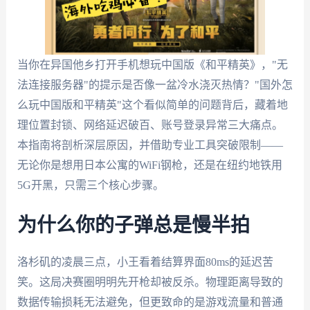
当你在异国他乡打开手机想玩中国版《和平精英》，"无
法连接服务器"的提示是否像一盆冷水浇灭热情？"国外怎
么玩中国版和平精英"这个看似简单的问题背后，藏着地
理位置封锁、网络延迟破百、账号登录异常三大痛点。
本指南将剖析深层原因，并借助专业工具突破限制——
无论你是想用日本公寓的WiFi钢枪，还是在纽约地铁用
5G开黑，只需三个核心步骤。
为什么你的子弹总是慢半拍
洛杉矶的凌晨三点，小王看着结算界面80ms的延迟苦
笑。这局决赛圈明明先开枪却被反杀。物理距离导致的
数据传输损耗无法避免，但更致命的是游戏流量和普通