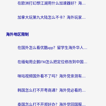
在欧洲打幻想江湖用什么加速器好？海外玩家国服游戏畅玩指南
加拿大玩第九大陆怎么不卡？海外玩家国服游戏加速全攻略（附足球世界萤火突击实测）
海外地区限制
在国外怎么看优酷app？留学生海外华人必看的无限制追剧指南
在缅甸用企鹅FM怎么把定位修改到中国国内？海外党解决地域限制的实用指南
咪咕视频国外看不了吗？海外党亲测有效的回国加速解决方案
韩国怎么打不开粤商通？海外党必看的回国加速器选择指南（附加拿大农行俄罗斯有缘网解决方案）
泰国怎么打不开郑好办？海外党回国服务+影音追剧全搞定的实用指南