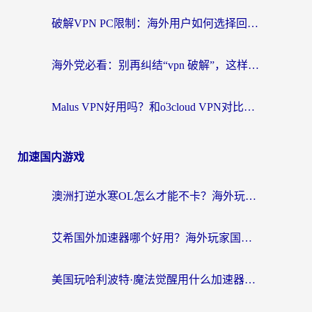
破解VPN PC限制：海外用户如何选择回国加速器实现无缝访问国内资源
海外党必看：别再纠结“vpn 破解”，这样选回国加速器才能真正无缝访问国内资源
Malus VPN好用吗？和o3cloud VPN对比哪个回国效果更好？
加速国内游戏
澳洲打逆水寒OL怎么才能不卡？海外玩家国服游戏加速终极指南（附梦幻模拟战地铁跑酷解决办法）
艾希国外加速器哪个好用？海外玩家国服游戏畅玩终极指南（附欧洲玩鸣潮街头篮球实测）
美国玩哈利波特·魔法觉醒用什么加速器？告别延迟的终极指南（含免费QQ炫舞方案+印尼妄想山海秘籍）