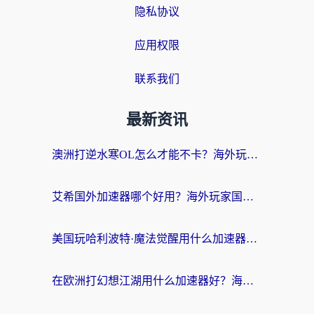
隐私协议
应用权限
联系我们
最新资讯
澳洲打逆水寒OL怎么才能不卡？海外玩家国服游戏加速终极指南（附梦幻模拟战地铁跑酷解决办法）
艾希国外加速器哪个好用？海外玩家国服游戏畅玩终极指南（附欧洲玩鸣潮街头篮球实测）
美国玩哈利波特·魔法觉醒用什么加速器？告别延迟的终极指南（含免费QQ炫舞方案+印尼妄想山海秘籍）
在欧洲打幻想江湖用什么加速器好？海外玩家国服游戏畅玩指南