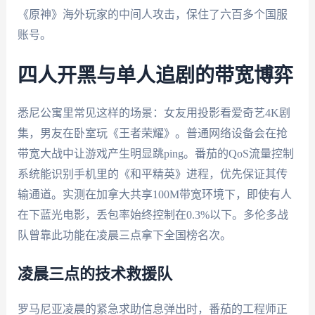
《原神》海外玩家的中间人攻击，保住了六百多个国服
账号。
四人开黑与单人追剧的带宽博弈
悉尼公寓里常见这样的场景：女友用投影看爱奇艺4K剧
集，男友在卧室玩《王者荣耀》。普通网络设备会在抢
带宽大战中让游戏产生明显跳ping。番茄的QoS流量控制
系统能识别手机里的《和平精英》进程，优先保证其传
输通道。实测在加拿大共享100M带宽环境下，即使有人
在下蓝光电影，丢包率始终控制在0.3%以下。多伦多战
队曾靠此功能在凌晨三点拿下全国榜名次。
凌晨三点的技术救援队
罗马尼亚凌晨的紧急求助信息弹出时，番茄的工程师正