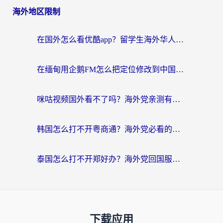
海外地区限制
在国外怎么看优酷app？留学生海外华人必看的无限制追剧指南
在缅甸用企鹅FM怎么把定位修改到中国国内？海外党解决地域限制的实用指南
咪咕视频国外看不了吗？海外党亲测有效的回国加速解决方案
韩国怎么打不开粤商通？海外党必看的回国加速器选择指南（附加拿大农行俄罗斯有缘网解决方案）
泰国怎么打不开郑好办？海外党回国服务+影音追剧全搞定的实用指南
下载应用