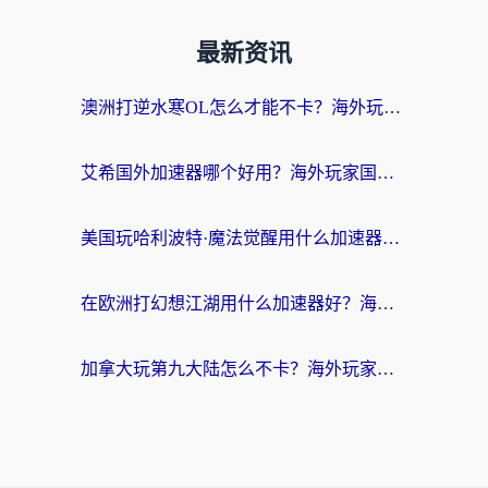
最新资讯
澳洲打逆水寒OL怎么才能不卡？海外玩家国服游戏加速终极指南（附梦幻模拟战地铁跑酷解决办法）
艾希国外加速器哪个好用？海外玩家国服游戏畅玩终极指南（附欧洲玩鸣潮街头篮球实测）
美国玩哈利波特·魔法觉醒用什么加速器？告别延迟的终极指南（含免费QQ炫舞方案+印尼妄想山海秘籍）
在欧洲打幻想江湖用什么加速器好？海外玩家国服游戏畅玩指南
加拿大玩第九大陆怎么不卡？海外玩家国服游戏加速全攻略（附足球世界萤火突击实测）