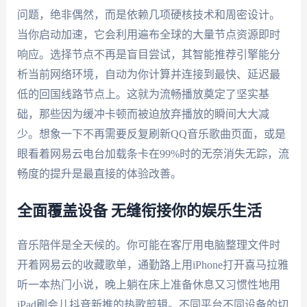
问题，绝非偶然，而是依赖几项硬核技术和周密设计。
当你启动加速，它会利用遍布全球的大量节点资源即时
响应。选择节点不再是盲目尝试，其智能推荐引擎能分
析当前网络环境，自动为你计算并连接到最快、延迟最
低的回国线路节点上。这就为流畅播放奠定了坚实基
础，那些因为缓冲卡顿而被迫放弃播放的瞬间大大减
少。想象一下不再需要反复刷新QQ音乐歌曲页面，或是
眼看着网易云电台加载条卡在99%时的无奈消失无踪，流
畅度的提升是最直接的体验改善。
全面覆盖设备 无缝衔接你的娱乐生活
音乐陪伴是全天候的。你可能在客厅用电脑整理文件时
开着网易云的收藏歌单，通勤路上用iPhone打开喜马拉雅
听一本热门小说，晚上躺在床上准备休息又习惯性地用
iPad刷会儿抖音新推的热歌剪辑。不同平台不同设备的切