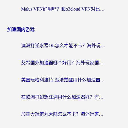
Malus VPN好用吗？和o3cloud VPN对比哪个回国效果更好？
加速国内游戏
澳洲打逆水寒OL怎么才能不卡？海外玩家国服游戏加速终极指南（附梦幻模拟战地铁跑酷解决办法）
艾希国外加速器哪个好用？海外玩家国服游戏畅玩终极指南（附欧洲玩鸣潮街头篮球实测）
美国玩哈利波特·魔法觉醒用什么加速器？告别延迟的终极指南（含免费QQ炫舞方案+印尼妄想山海秘籍）
在欧洲打幻想江湖用什么加速器好？海外玩家国服游戏畅玩指南
加拿大玩第九大陆怎么不卡？海外玩家国服游戏加速全攻略（附足球世界萤火突击实测）