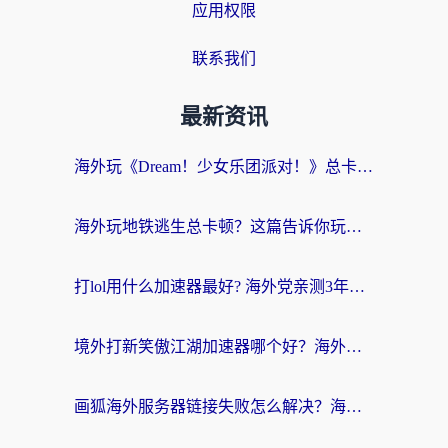
应用权限
联系我们
最新资讯
海外玩《Dream！少女乐团派对！》总卡顿？加速器到底能不能用？一篇指南解决你的国服游戏难题
海外玩地铁逃生总卡顿？这篇告诉你玩地铁逃生用什么加速器好,比较好
打lol用什么加速器最好? 海外党亲测3年的国服游戏加速终极攻略
境外打新笑傲江湖加速器哪个好？海外玩家国服畅玩全攻略（附实测推荐）
画狐海外服务器链接失败怎么解决？海外玩家国服游戏加速器终极指南