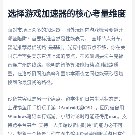
选择游戏加速器的核心考量维度
面对市场上众多的加速器，国外玩国内游戏账号要避开
哪些陷阱？首要标准自然是性能表现。“全球节点分布，
智能推荐最优线路”是基础，光有中国节点不够，你在美
国东岸需要美东直连上海的节点，在欧洲则要法兰克福
直连广州的线路。聪明的智能算法能持续监测线路质
量，在洛杉矶网络高峰和墨尔本雨夜之间也能毫秒级切
换到你最流畅的路径。
设备兼容就是另一个痛点。留学生们日常生活状态是：
上课摸鱼用手机玩手游（
Android或iOS
），回到宿舍用
Windows
笔记本打端游，小组讨论时可能还得用
mac
。支
持跨平台甚至“支持一人多端设备同时用”的能力必不可
少。想象一个场景：你在图书馆用iPad清国服手游日常任