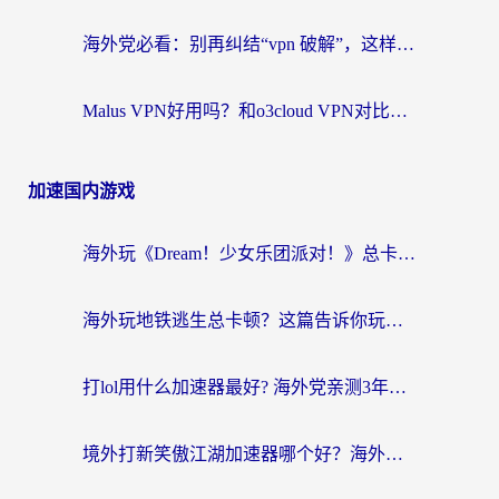
海外党必看：别再纠结“vpn 破解”，这样选回国加速器才能真正无缝访问国内资源
Malus VPN好用吗？和o3cloud VPN对比哪个回国效果更好？
加速国内游戏
海外玩《Dream！少女乐团派对！》总卡顿？加速器到底能不能用？一篇指南解决你的国服游戏难题
海外玩地铁逃生总卡顿？这篇告诉你玩地铁逃生用什么加速器好,比较好
打lol用什么加速器最好? 海外党亲测3年的国服游戏加速终极攻略
境外打新笑傲江湖加速器哪个好？海外玩家国服畅玩全攻略（附实测推荐）