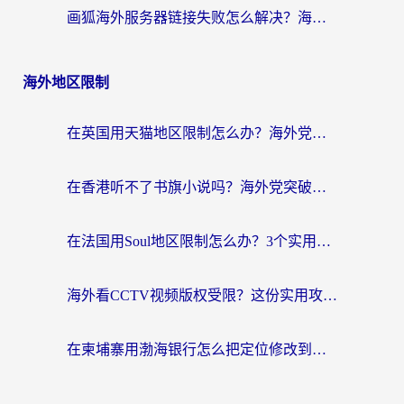
画狐海外服务器链接失败怎么解决？海外玩家国服游戏加速器终极指南
海外地区限制
在英国用天猫地区限制怎么办？海外党必备的国内平台解锁指南
在香港听不了书旗小说吗？海外党突破内容限制的实用指南
在法国用Soul地区限制怎么办？3个实用技巧帮你轻松解决（附德国场景方案）
海外看CCTV视频版权受限？这份实用攻略帮你解锁国内影视+解决足球直播&政务APP难题
在柬埔寨用渤海银行怎么把定位修改到中国国内？3招解决海外生活的“数字乡愁”