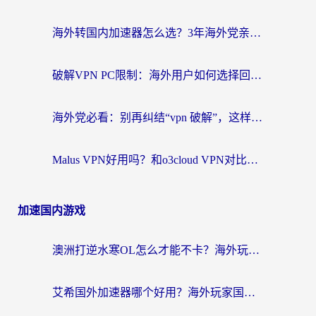
海外转国内加速器怎么选？3年海外党亲测指南，无缝刷剧玩游戏不再难
破解VPN PC限制：海外用户如何选择回国加速器实现无缝访问国内资源
海外党必看：别再纠结“vpn 破解”，这样选回国加速器才能真正无缝访问国内资源
Malus VPN好用吗？和o3cloud VPN对比哪个回国效果更好？
加速国内游戏
澳洲打逆水寒OL怎么才能不卡？海外玩家国服游戏加速终极指南（附梦幻模拟战地铁跑酷解决办法）
艾希国外加速器哪个好用？海外玩家国服游戏畅玩终极指南（附欧洲玩鸣潮街头篮球实测）