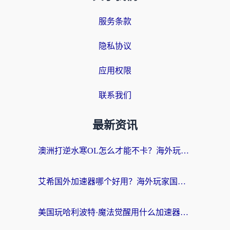
服务条款
隐私协议
应用权限
联系我们
最新资讯
澳洲打逆水寒OL怎么才能不卡？海外玩家国服游戏加速终极指南（附梦幻模拟战地铁跑酷解决办法）
艾希国外加速器哪个好用？海外玩家国服游戏畅玩终极指南（附欧洲玩鸣潮街头篮球实测）
美国玩哈利波特·魔法觉醒用什么加速器？告别延迟的终极指南（含免费QQ炫舞方案+印尼妄想山海秘籍）