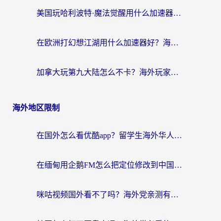
美国玩哈利波特·魔法觉醒用什么加速器？告别延迟的终极指南（含免费QQ炫舞方案+印尼妄想山海秘籍）
在欧洲打幻想江湖用什么加速器好？海外玩家国服游戏畅玩指南
加拿大玩第九大陆怎么不卡？海外玩家国服游戏加速全攻略（附足球世界萤火突击实测）
海外地区限制
在国外怎么看优酷app？留学生海外华人必看的无限制追剧指南
在缅甸用企鹅FM怎么把定位修改到中国国内？海外党解决地域限制的实用指南
咪咕视频国外看不了吗？海外党亲测有效的回国加速解决方案