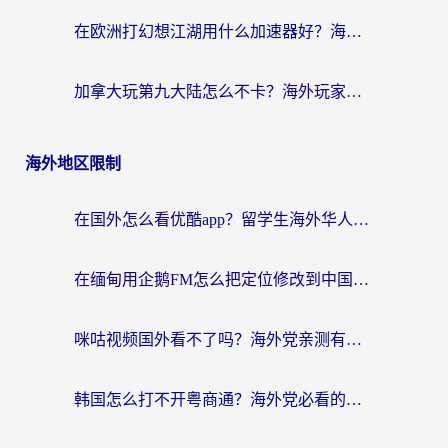
在欧洲打幻想江湖用什么加速器好？海外玩家国服游戏畅玩指南
加拿大玩第九大陆怎么不卡？海外玩家国服游戏加速全攻略（附足球世界萤火突击实测）
海外地区限制
在国外怎么看优酷app？留学生海外华人必看的无限制追剧指南
在缅甸用企鹅FM怎么把定位修改到中国国内？海外党解决地域限制的实用指南
咪咕视频国外看不了吗？海外党亲测有效的回国加速解决方案
韩国怎么打不开粤商通？海外党必看的回国加速器选择指南（附加拿大农行俄罗斯有缘网解决方案）