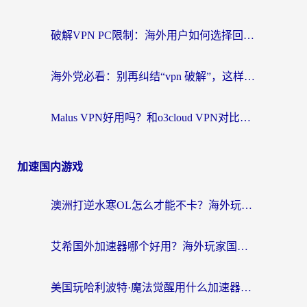
破解VPN PC限制：海外用户如何选择回国加速器实现无缝访问国内资源
海外党必看：别再纠结“vpn 破解”，这样选回国加速器才能真正无缝访问国内资源
Malus VPN好用吗？和o3cloud VPN对比哪个回国效果更好？
加速国内游戏
澳洲打逆水寒OL怎么才能不卡？海外玩家国服游戏加速终极指南（附梦幻模拟战地铁跑酷解决办法）
艾希国外加速器哪个好用？海外玩家国服游戏畅玩终极指南（附欧洲玩鸣潮街头篮球实测）
美国玩哈利波特·魔法觉醒用什么加速器？告别延迟的终极指南（含免费QQ炫舞方案+印尼妄想山海秘籍）