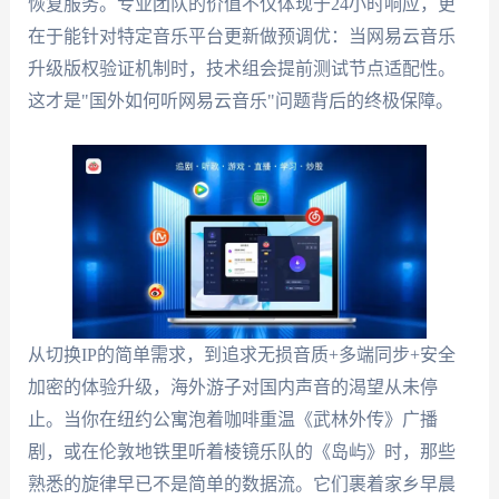
恢复服务。专业团队的价值不仅体现于24小时响应，更
在于能针对特定音乐平台更新做预调优：当网易云音乐
升级版权验证机制时，技术组会提前测试节点适配性。
这才是"国外如何听网易云音乐"问题背后的终极保障。
从切换IP的简单需求，到追求无损音质+多端同步+安全
加密的体验升级，海外游子对国内声音的渴望从未停
止。当你在纽约公寓泡着咖啡重温《武林外传》广播
剧，或在伦敦地铁里听着棱镜乐队的《岛屿》时，那些
熟悉的旋律早已不是简单的数据流。它们裹着家乡早晨