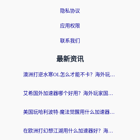
隐私协议
应用权限
联系我们
最新资讯
澳洲打逆水寒OL怎么才能不卡？海外玩家国服游戏加速终极指南（附梦幻模拟战地铁跑酷解决办法）
艾希国外加速器哪个好用？海外玩家国服游戏畅玩终极指南（附欧洲玩鸣潮街头篮球实测）
美国玩哈利波特·魔法觉醒用什么加速器？告别延迟的终极指南（含免费QQ炫舞方案+印尼妄想山海秘籍）
在欧洲打幻想江湖用什么加速器好？海外玩家国服游戏畅玩指南