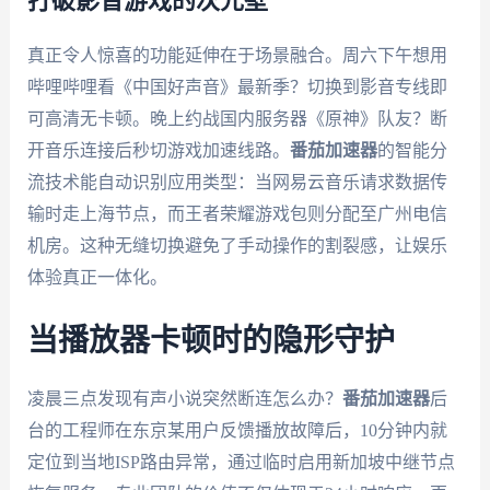
打破影音游戏的次元壁
真正令人惊喜的功能延伸在于场景融合。周六下午想用
哔哩哔哩看《中国好声音》最新季？切换到影音专线即
可高清无卡顿。晚上约战国内服务器《原神》队友？断
开音乐连接后秒切游戏加速线路。
番茄加速器
的智能分
流技术能自动识别应用类型：当网易云音乐请求数据传
输时走上海节点，而王者荣耀游戏包则分配至广州电信
机房。这种无缝切换避免了手动操作的割裂感，让娱乐
体验真正一体化。
当播放器卡顿时的隐形守护
凌晨三点发现有声小说突然断连怎么办？
番茄加速器
后
台的工程师在东京某用户反馈播放故障后，10分钟内就
定位到当地ISP路由异常，通过临时启用新加坡中继节点