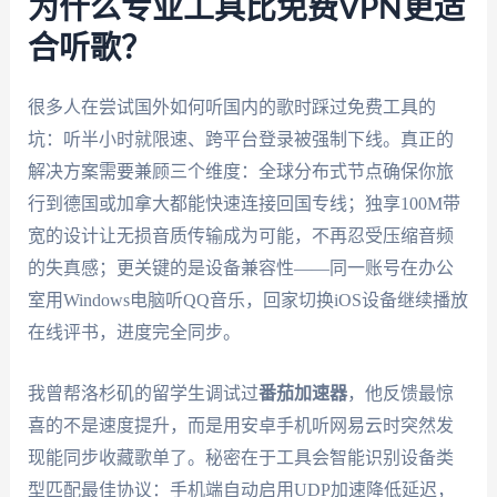
为什么专业工具比免费VPN更适
合听歌？
很多人在尝试国外如何听国内的歌时踩过免费工具的
坑：听半小时就限速、跨平台登录被强制下线。真正的
解决方案需要兼顾三个维度：全球分布式节点确保你旅
行到德国或加拿大都能快速连接回国专线；独享100M带
宽的设计让无损音质传输成为可能，不再忍受压缩音频
的失真感；更关键的是设备兼容性——同一账号在办公
室用Windows电脑听QQ音乐，回家切换iOS设备继续播放
在线评书，进度完全同步。
我曾帮洛杉矶的留学生调试过
番茄加速器
，他反馈最惊
喜的不是速度提升，而是用安卓手机听网易云时突然发
现能同步收藏歌单了。秘密在于工具会智能识别设备类
型匹配最佳协议：手机端自动启用UDP加速降低延迟，