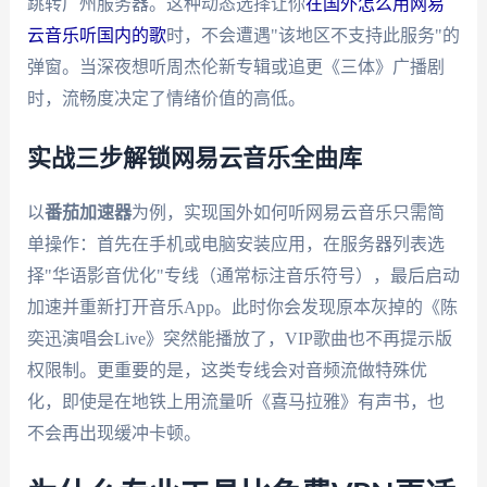
跳转广州服务器。这种动态选择让你
在国外怎么用网易
云音乐听国内的歌
时，不会遭遇"该地区不支持此服务"的
弹窗。当深夜想听周杰伦新专辑或追更《三体》广播剧
时，流畅度决定了情绪价值的高低。
实战三步解锁网易云音乐全曲库
以
番茄加速器
为例，实现国外如何听网易云音乐只需简
单操作：首先在手机或电脑安装应用，在服务器列表选
择"华语影音优化"专线（通常标注音乐符号），最后启动
加速并重新打开音乐App。此时你会发现原本灰掉的《陈
奕迅演唱会Live》突然能播放了，VIP歌曲也不再提示版
权限制。更重要的是，这类专线会对音频流做特殊优
化，即使是在地铁上用流量听《喜马拉雅》有声书，也
不会再出现缓冲卡顿。