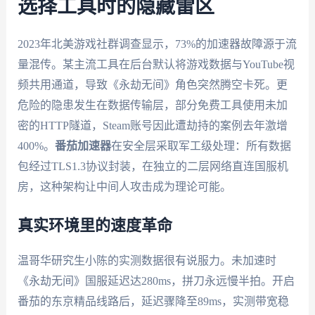
选择工具时的隐藏雷区
2023年北美游戏社群调查显示，73%的加速器故障源于流
量混传。某主流工具在后台默认将游戏数据与YouTube视
频共用通道，导致《永劫无间》角色突然腾空卡死。更
危险的隐患发生在数据传输层，部分免费工具使用未加
密的HTTP隧道，Steam账号因此遭劫持的案例去年激增
400%。
番茄加速器
在安全层采取军工级处理：所有数据
包经过TLS1.3协议封装，在独立的二层网络直连国服机
房，这种架构让中间人攻击成为理论可能。
真实环境里的速度革命
温哥华研究生小陈的实测数据很有说服力。未加速时
《永劫无间》国服延迟达280ms，拼刀永远慢半拍。开启
番茄的东京精品线路后，延迟骤降至89ms，实测带宽稳