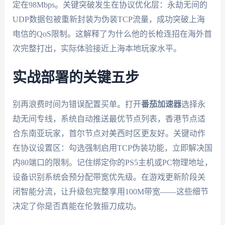
定在98Mbps。关键突破发生在协议优化层：永劫无间的
UDP数据包被重新封装为伪装TCP流量，成功突破上海
电信的QoS限制。这解释了为什么他的长枪连招在海外首
次完整打出，实际体验接近上海本地玩家水平。
实战部署的关键五步
别再浪费时间为错误配置买单。打开
番茄加速器
选择永
劫无间专线，系统自动推送最优节点列表，香港节点适
合东南亚玩家，首尔节点对美西时区更友好。关键动作
在协议设置区：勾选强制启用TCP伪装功能，立即解决国
内80端口的限制。记住绑定你的PS5主机或PC物理地址，
设备识别系统会预分配带宽优先级。在游戏更新阶段关
闭智能分流，让升级包完整享用100M带宽——这些细节
决定了你是否真能在伦敦振刀成功。