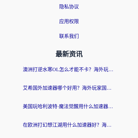
隐私协议
应用权限
联系我们
最新资讯
澳洲打逆水寒OL怎么才能不卡？海外玩家国服游戏加速终极指南（附梦幻模拟战地铁跑酷解决办法）
艾希国外加速器哪个好用？海外玩家国服游戏畅玩终极指南（附欧洲玩鸣潮街头篮球实测）
美国玩哈利波特·魔法觉醒用什么加速器？告别延迟的终极指南（含免费QQ炫舞方案+印尼妄想山海秘籍）
在欧洲打幻想江湖用什么加速器好？海外玩家国服游戏畅玩指南