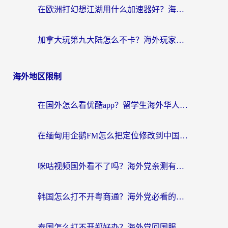
在欧洲打幻想江湖用什么加速器好？海外玩家国服游戏畅玩指南
加拿大玩第九大陆怎么不卡？海外玩家国服游戏加速全攻略（附足球世界萤火突击实测）
海外地区限制
在国外怎么看优酷app？留学生海外华人必看的无限制追剧指南
在缅甸用企鹅FM怎么把定位修改到中国国内？海外党解决地域限制的实用指南
咪咕视频国外看不了吗？海外党亲测有效的回国加速解决方案
韩国怎么打不开粤商通？海外党必看的回国加速器选择指南（附加拿大农行俄罗斯有缘网解决方案）
泰国怎么打不开郑好办？海外党回国服务+影音追剧全搞定的实用指南