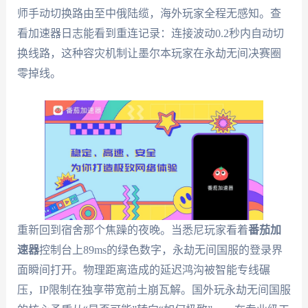
师手动切换路由至中俄陆缆，海外玩家全程无感知。查
看加速器日志能看到重连记录：连接波动0.2秒内自动切
换线路，这种容灾机制让墨尔本玩家在永劫无间决赛圈
零掉线。
重新回到宿舍那个焦躁的夜晚。当悉尼玩家看着
番茄加
速器
控制台上89ms的绿色数字，永劫无间国服的登录界
面瞬间打开。物理距离造成的延迟鸿沟被智能专线碾
压，IP限制在独享带宽前土崩瓦解。国外玩永劫无间国服