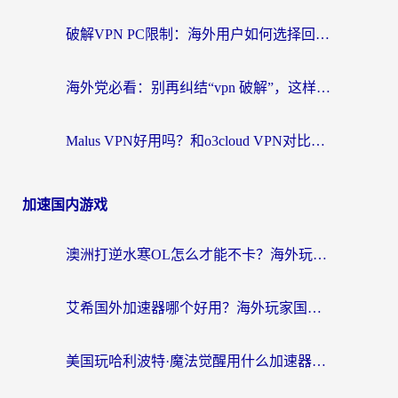
破解VPN PC限制：海外用户如何选择回国加速器实现无缝访问国内资源
海外党必看：别再纠结“vpn 破解”，这样选回国加速器才能真正无缝访问国内资源
Malus VPN好用吗？和o3cloud VPN对比哪个回国效果更好？
加速国内游戏
澳洲打逆水寒OL怎么才能不卡？海外玩家国服游戏加速终极指南（附梦幻模拟战地铁跑酷解决办法）
艾希国外加速器哪个好用？海外玩家国服游戏畅玩终极指南（附欧洲玩鸣潮街头篮球实测）
美国玩哈利波特·魔法觉醒用什么加速器？告别延迟的终极指南（含免费QQ炫舞方案+印尼妄想山海秘籍）