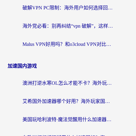
破解VPN PC限制：海外用户如何选择回国加速器实现无缝访问国内资源
海外党必看：别再纠结“vpn 破解”，这样选回国加速器才能真正无缝访问国内资源
Malus VPN好用吗？和o3cloud VPN对比哪个回国效果更好？
加速国内游戏
澳洲打逆水寒OL怎么才能不卡？海外玩家国服游戏加速终极指南（附梦幻模拟战地铁跑酷解决办法）
艾希国外加速器哪个好用？海外玩家国服游戏畅玩终极指南（附欧洲玩鸣潮街头篮球实测）
美国玩哈利波特·魔法觉醒用什么加速器？告别延迟的终极指南（含免费QQ炫舞方案+印尼妄想山海秘籍）