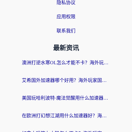
隐私协议
应用权限
联系我们
最新资讯
澳洲打逆水寒OL怎么才能不卡？海外玩家国服游戏加速终极指南（附梦幻模拟战地铁跑酷解决办法）
艾希国外加速器哪个好用？海外玩家国服游戏畅玩终极指南（附欧洲玩鸣潮街头篮球实测）
美国玩哈利波特·魔法觉醒用什么加速器？告别延迟的终极指南（含免费QQ炫舞方案+印尼妄想山海秘籍）
在欧洲打幻想江湖用什么加速器好？海外玩家国服游戏畅玩指南