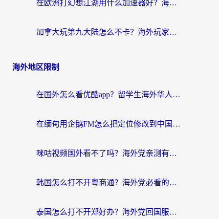
在欧洲打幻想江湖用什么加速器好？海外玩家国服游戏畅玩指南
加拿大玩第九大陆怎么不卡？海外玩家国服游戏加速全攻略（附足球世界萤火突击实测）
海外地区限制
在国外怎么看优酷app？留学生海外华人必看的无限制追剧指南
在缅甸用企鹅FM怎么把定位修改到中国国内？海外党解决地域限制的实用指南
咪咕视频国外看不了吗？海外党亲测有效的回国加速解决方案
韩国怎么打不开粤商通？海外党必看的回国加速器选择指南（附加拿大农行俄罗斯有缘网解决方案）
泰国怎么打不开郑好办？海外党回国服务+影音追剧全搞定的实用指南