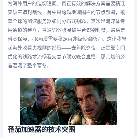
为海外用户的迫切追问。真正有效的解决方案需要精准
突破三道封锁线：首先是跨越地理围栏的节点部署，覆
盖全球的加速服务器如同分布式钥匙；其次是流媒体专
用通道的建立，普通VPN极易被平台识别封禁；最后是
带宽保障，4K画质需要稳定百兆级传输能力。这让我想
起海外收看央视频的经历——去年除夕夜，正是靠专门
优化的线路才流畅看完春节联欢晚会直播，那亲切的乡
音温暖了整个寒冬。
番茄加速器的技术突围