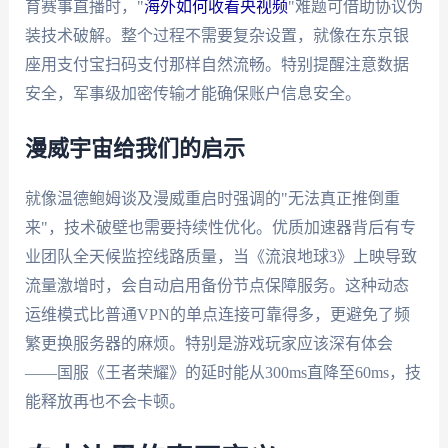
育赛事直播时，"
海外如何收看央视频
"难题可借助协议伪
装技术破解。整个过程不需要复杂设置，就像在东京银
座用支付宝扫码支付那样自然流畅。特别提醒注意数据
安全，军事级加密传输才能确保账户信息安全。
漫威宇宙给我们的启示
就像温德鲍姆谈及漫威重启时强调的"无法真正推倒重
来"，技术破壁也需要持续性优化。优质加速器背后有专
业团队全天候监控线路质量，当《流浪地球3》上映导致
流量激增时，会自动启用备份节点保障服务。这种动态
运维模式比普通VPN的单点连接可靠得多，更避免了频
繁更换服务器的麻烦。特别是游戏玩家应该深有体会
——国服《王者荣耀》的延时能从300ms直降至60ms，技
能释放再也不会卡顿。