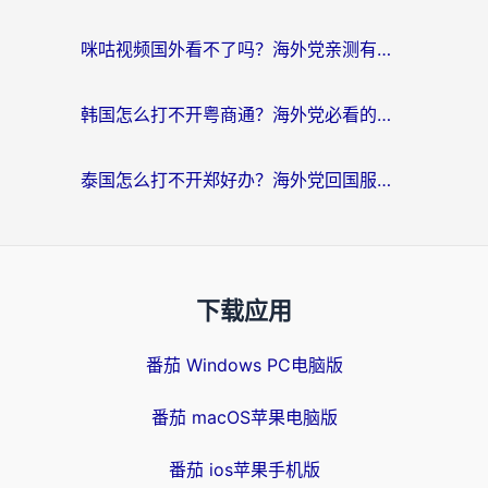
咪咕视频国外看不了吗？海外党亲测有效的回国加速解决方案
韩国怎么打不开粤商通？海外党必看的回国加速器选择指南（附加拿大农行俄罗斯有缘网解决方案）
泰国怎么打不开郑好办？海外党回国服务+影音追剧全搞定的实用指南
下载应用
番茄 Windows PC电脑版
番茄 macOS苹果电脑版
番茄 ios苹果手机版