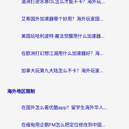
澳洲打逆水寒OL怎么才能不卡？海外玩家国服游戏加速终极指南（附梦幻模拟战地铁跑酷解决办法）
艾希国外加速器哪个好用？海外玩家国服游戏畅玩终极指南（附欧洲玩鸣潮街头篮球实测）
美国玩哈利波特·魔法觉醒用什么加速器？告别延迟的终极指南（含免费QQ炫舞方案+印尼妄想山海秘籍）
在欧洲打幻想江湖用什么加速器好？海外玩家国服游戏畅玩指南
加拿大玩第九大陆怎么不卡？海外玩家国服游戏加速全攻略（附足球世界萤火突击实测）
海外地区限制
在国外怎么看优酷app？留学生海外华人必看的无限制追剧指南
在缅甸用企鹅FM怎么把定位修改到中国国内？海外党解决地域限制的实用指南