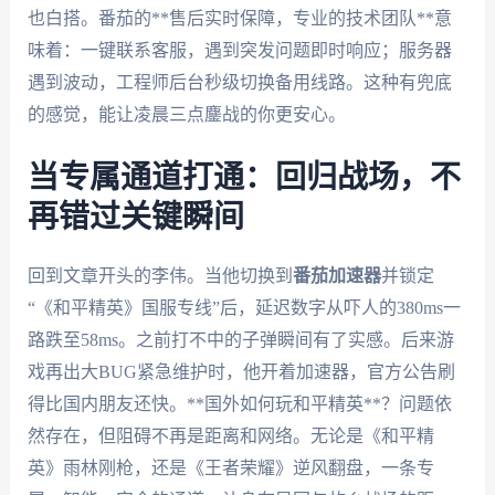
也白搭。番茄的**售后实时保障，专业的技术团队**意
味着：一键联系客服，遇到突发问题即时响应；服务器
遇到波动，工程师后台秒级切换备用线路。这种有兜底
的感觉，能让凌晨三点鏖战的你更安心。
当专属通道打通：回归战场，不
再错过关键瞬间
回到文章开头的李伟。当他切换到
番茄加速器
并锁定
“《和平精英》国服专线”后，延迟数字从吓人的380ms一
路跌至58ms。之前打不中的子弹瞬间有了实感。后来游
戏再出大BUG紧急维护时，他开着加速器，官方公告刷
得比国内朋友还快。**国外如何玩和平精英**？问题依
然存在，但阻碍不再是距离和网络。无论是《和平精
英》雨林刚枪，还是《王者荣耀》逆风翻盘，一条专