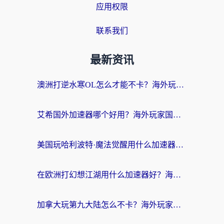
应用权限
联系我们
最新资讯
澳洲打逆水寒OL怎么才能不卡？海外玩家国服游戏加速终极指南（附梦幻模拟战地铁跑酷解决办法）
艾希国外加速器哪个好用？海外玩家国服游戏畅玩终极指南（附欧洲玩鸣潮街头篮球实测）
美国玩哈利波特·魔法觉醒用什么加速器？告别延迟的终极指南（含免费QQ炫舞方案+印尼妄想山海秘籍）
在欧洲打幻想江湖用什么加速器好？海外玩家国服游戏畅玩指南
加拿大玩第九大陆怎么不卡？海外玩家国服游戏加速全攻略（附足球世界萤火突击实测）