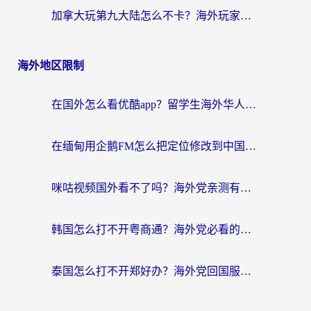
加拿大玩第九大陆怎么不卡？海外玩家国服游戏加速全攻略（附足球世界萤火突击实测）
海外地区限制
在国外怎么看优酷app？留学生海外华人必看的无限制追剧指南
在缅甸用企鹅FM怎么把定位修改到中国国内？海外党解决地域限制的实用指南
咪咕视频国外看不了吗？海外党亲测有效的回国加速解决方案
韩国怎么打不开粤商通？海外党必看的回国加速器选择指南（附加拿大农行俄罗斯有缘网解决方案）
泰国怎么打不开郑好办？海外党回国服务+影音追剧全搞定的实用指南