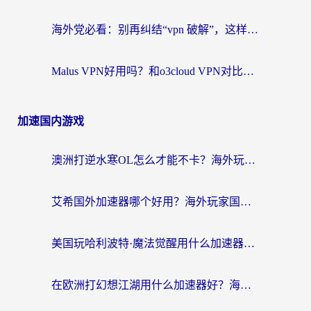
海外党必看：别再纠结“vpn 破解”，这样选回国加速器才能真正无缝访问国内资源
Malus VPN好用吗？和o3cloud VPN对比哪个回国效果更好？
加速国内游戏
澳洲打逆水寒OL怎么才能不卡？海外玩家国服游戏加速终极指南（附梦幻模拟战地铁跑酷解决办法）
艾希国外加速器哪个好用？海外玩家国服游戏畅玩终极指南（附欧洲玩鸣潮街头篮球实测）
美国玩哈利波特·魔法觉醒用什么加速器？告别延迟的终极指南（含免费QQ炫舞方案+印尼妄想山海秘籍）
在欧洲打幻想江湖用什么加速器好？海外玩家国服游戏畅玩指南