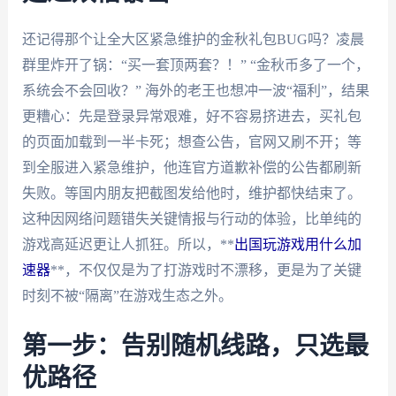
还记得那个让全大区紧急维护的金秋礼包BUG吗？凌晨
群里炸开了锅：“买一套顶两套？！” “金秋币多了一个，
系统会不会回收？” 海外的老王也想冲一波“福利”，结果
更糟心：先是登录异常艰难，好不容易挤进去，买礼包
的页面加载到一半卡死；想查公告，官网又刷不开；等
到全服进入紧急维护，他连官方道歉补偿的公告都刷新
失败。等国内朋友把截图发给他时，维护都快结束了。
这种因网络问题错失关键情报与行动的体验，比单纯的
游戏高延迟更让人抓狂。所以，**
出国玩游戏用什么加
速器
**，不仅仅是为了打游戏时不漂移，更是为了关键
时刻不被“隔离”在游戏生态之外。
第一步：告别随机线路，只选最
优路径