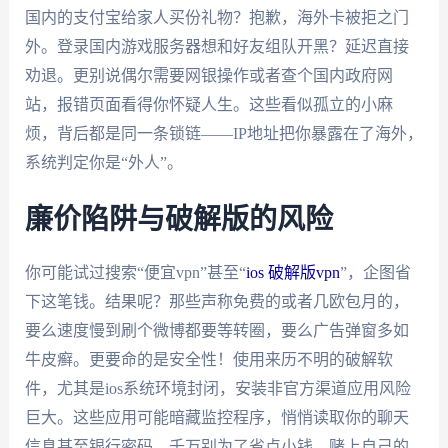
国内的支付宝给家人买份礼物？抱歉，海外卡被拒之门
外。登录国内游戏服务器想和好友组队开黑？延迟直接
劝退。更别说偶尔需要网银操作或者查个国内政府网
站，报错页面看得你怀疑人生。这些看似孤立的小麻
烦，背后都是同一条锁链——IP地址把你暴露在了海外，
系统判定你是“外人”。
廉价陷阱与破解版的风险
你可能试过搜索“便宜vpn”甚至“
ios 破解版vpn
”，企图省
下这笔钱。结果呢？那些声称免费的或者几欧包月的，
要么速度慢到刷个微博都要等转圈，要么广告弹窗多如
牛皮癣。更要命的是安全性！使用来历不明的破解软
件，尤其是ios系统环境封闭，安装非官方渠道应用风险
巨大。这些应用可能暗藏监控程序，悄悄读取你的聊天
信息甚至银行密码。千万别为了省点小钱，赌上自己的