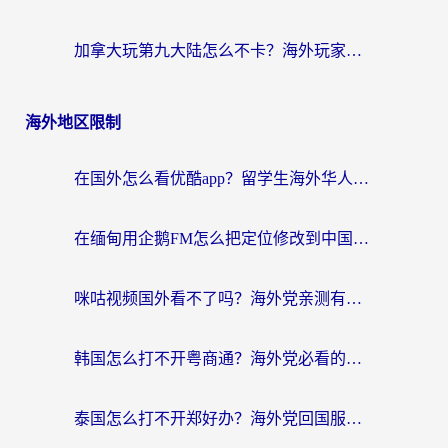
加拿大玩第九大陆怎么不卡？海外玩家国服游戏加速全攻略（附足球世界萤火突击实测）
海外地区限制
在国外怎么看优酷app？留学生海外华人必看的无限制追剧指南
在缅甸用企鹅FM怎么把定位修改到中国国内？海外党解决地域限制的实用指南
咪咕视频国外看不了吗？海外党亲测有效的回国加速解决方案
韩国怎么打不开粤商通？海外党必看的回国加速器选择指南（附加拿大农行俄罗斯有缘网解决方案）
泰国怎么打不开郑好办？海外党回国服务+影音追剧全搞定的实用指南