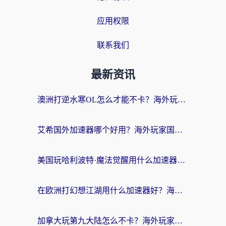
应用权限
联系我们
最新资讯
澳洲打逆水寒OL怎么才能不卡？海外玩家国服游戏加速终极指南（附梦幻模拟战地铁跑酷解决办法）
艾希国外加速器哪个好用？海外玩家国服游戏畅玩终极指南（附欧洲玩鸣潮街头篮球实测）
美国玩哈利波特·魔法觉醒用什么加速器？告别延迟的终极指南（含免费QQ炫舞方案+印尼妄想山海秘籍）
在欧洲打幻想江湖用什么加速器好？海外玩家国服游戏畅玩指南
加拿大玩第九大陆怎么不卡？海外玩家国服游戏加速全攻略（附足球世界萤火突击实测）