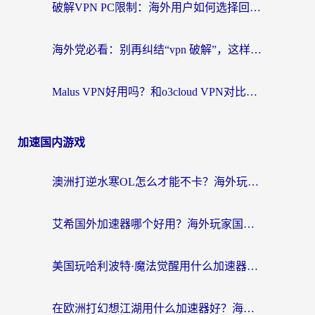
破解VPN PC限制：海外用户如何选择回国加速器实现无缝访问国内资源
海外党必看：别再纠结“vpn 破解”，这样选回国加速器才能真正无缝访问国内资源
Malus VPN好用吗？和o3cloud VPN对比哪个回国效果更好？
加速国内游戏
澳洲打逆水寒OL怎么才能不卡？海外玩家国服游戏加速终极指南（附梦幻模拟战地铁跑酷解决办法）
艾希国外加速器哪个好用？海外玩家国服游戏畅玩终极指南（附欧洲玩鸣潮街头篮球实测）
美国玩哈利波特·魔法觉醒用什么加速器？告别延迟的终极指南（含免费QQ炫舞方案+印尼妄想山海秘籍）
在欧洲打幻想江湖用什么加速器好？海外玩家国服游戏畅玩指南