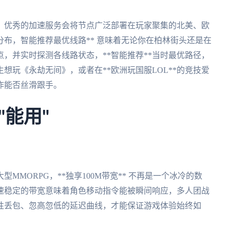
。优秀的加速服务会将节点广泛部署在玩家聚集的北美、欧
分布，智能推荐最优线路** 意味着无论你在柏林街头还是在
，并实时探测各线路状态，**智能推荐**当时最优路径，
想玩《永劫无间》，或者在**欧洲玩国服LOL**的竞技爱
作能否丝滑跟手。
能用"
MORPG，**独享100M带宽** 不再是一个冰冷的数
速稳定的带宽意味着角色移动指令能被瞬间响应，多人团战
性丢包、忽高忽低的延迟曲线，才能保证游戏体验始终如