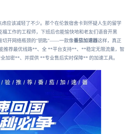
焦虑应该减轻了不少。那个在伦敦宿舍卡到怀疑人生的留学
克福工作的工程师，下班后也能愉快地和老友们语音开黑
切开网络瓶颈的"钥匙"——一款像
番茄加速器
这样，真正
推荐最优线路**、全 **平台支持**、**稳定无限流量，智
据安全加密**、并提供 **专业售后实时保障** 的加速工具。