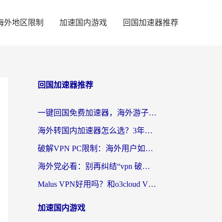
海外地区限制
加速国内游戏
回国加速器推荐
回国加速器推荐
一键回国免费加速器，海外游子的数字归乡路
海外转国内加速器怎么选？3年海外党亲测指南，无缝刷剧玩游戏不再难
破解VPN PC限制：海外用户如何选择回国加速器实现无缝访问国内资源
海外党必看：别再纠结“vpn 破解”，这样选回国加速器才能真正无缝访问国内资源
Malus VPN好用吗？和o3cloud VPN对比哪个回国效果更好？
加速国内游戏