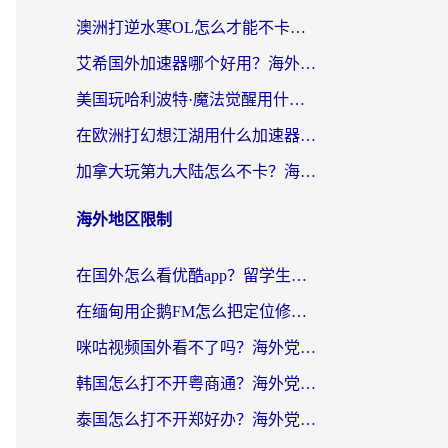
澳洲打逆水寒OL怎么才能不卡？海外玩家国服游戏加速终极指南（附梦幻模拟战地铁跑酷解决办法）
艾希国外加速器哪个好用？海外玩家国服游戏畅玩终极指南（附欧洲玩鸣潮街头篮球实测）
美国玩哈利波特·魔法觉醒用什么加速器？告别延迟的终极指南（含免费QQ炫舞方案+印尼妄想山海秘籍）
在欧洲打幻想江湖用什么加速器好？海外玩家国服游戏畅玩指南
加拿大玩第九大陆怎么不卡？海外玩家国服游戏加速全攻略（附足球世界萤火突击实测）
海外地区限制
在国外怎么看优酷app？留学生海外华人必看的无限制追剧指南
在缅甸用企鹅FM怎么把定位修改到中国国内？海外党解决地域限制的实用指南
咪咕视频国外看不了吗？海外党亲测有效的回国加速解决方案
韩国怎么打不开粤商通？海外党必看的回国加速器选择指南（附加拿大农行俄罗斯有缘网解决方案）
泰国怎么打不开郑好办？海外党回国服务+影音追剧全搞定的实用指南