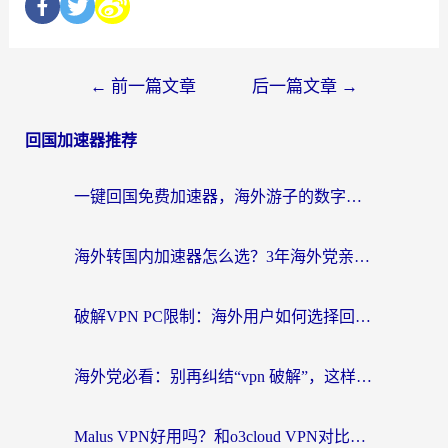
←
前一篇文章
后一篇文章
→
回国加速器推荐
一键回国免费加速器，海外游子的数字归乡路
海外转国内加速器怎么选？3年海外党亲测指南，无缝刷剧玩游戏不再难
破解VPN PC限制：海外用户如何选择回国加速器实现无缝访问国内资源
海外党必看：别再纠结“vpn 破解”，这样选回国加速器才能真正无缝访问国内资源
Malus VPN好用吗？和o3cloud VPN对比哪个回国效果更好？