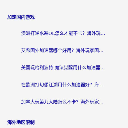
加速国内游戏
澳洲打逆水寒OL怎么才能不卡？海外玩家国服游戏加速终极指南（附梦幻模拟战地铁跑酷解决办法）
艾希国外加速器哪个好用？海外玩家国服游戏畅玩终极指南（附欧洲玩鸣潮街头篮球实测）
美国玩哈利波特·魔法觉醒用什么加速器？告别延迟的终极指南（含免费QQ炫舞方案+印尼妄想山海秘籍）
在欧洲打幻想江湖用什么加速器好？海外玩家国服游戏畅玩指南
加拿大玩第九大陆怎么不卡？海外玩家国服游戏加速全攻略（附足球世界萤火突击实测）
海外地区限制