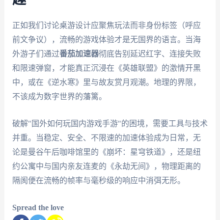
正如我们讨论桌游设计应聚焦玩法而非身份标签（呼应
前文争议），流畅的游戏体验才是无国界的语言。当海
外游子们通过
番茄加速器
彻底告别延迟红字、连接失败
和限速弹窗，才能真正沉浸在《英雄联盟》的激情开黑
中，或在《逆水寒》里与故友赏月观潮。地理的界限，
不该成为数字世界的藩篱。
破解"国外如何玩国内游戏手游"的困境，需要工具与技术
并重。当稳定、安全、不限速的加速体验成为日常，无
论是曼谷午后咖啡馆里的《崩坏：星穹铁道》，还是纽
约公寓中与国内亲友连麦的《永劫无间》，物理距离的
隔阂便在流畅的帧率与毫秒级的响应中消弭无形。
Spread the love