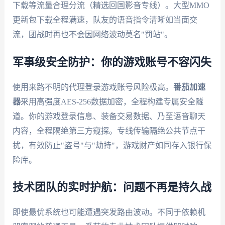
下载等流量合理分流（精选回国影音专线）。大型MMO
更新包下载全程满速，队友的语音指令清晰如当面交
流，团战时再也不会因网络波动莫名"罚站"。
军事级安全防护：你的游戏账号不容闪失
使用来路不明的代理登录游戏账号风险极高。
番茄加速
器
采用高强度AES-256数据加密，全程构建专属安全隧
道。你的游戏登录信息、装备交易数据、乃至语音聊天
内容，全程隔绝第三方窥探。专线传输隔绝公共节点干
扰，有效防止"盗号"与"劫持"，游戏财产如同存入银行保
险库。
技术团队的实时护航：问题不再是持久战
即使最优系统也可能遭遇突发路由波动。不同于依赖机