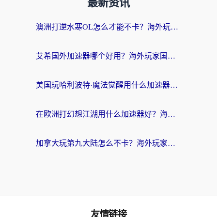
最新资讯
澳洲打逆水寒OL怎么才能不卡？海外玩家国服游戏加速终极指南（附梦幻模拟战地铁跑酷解决办法）
艾希国外加速器哪个好用？海外玩家国服游戏畅玩终极指南（附欧洲玩鸣潮街头篮球实测）
美国玩哈利波特·魔法觉醒用什么加速器？告别延迟的终极指南（含免费QQ炫舞方案+印尼妄想山海秘籍）
在欧洲打幻想江湖用什么加速器好？海外玩家国服游戏畅玩指南
加拿大玩第九大陆怎么不卡？海外玩家国服游戏加速全攻略（附足球世界萤火突击实测）
友情链接