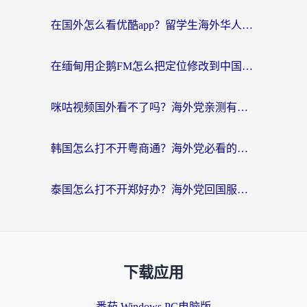
在国外怎么看优酷app？留学生海外华人必看的无限制追剧指南
在缅甸用企鹅FM怎么把定位修改到中国国内？海外党解决地域限制的实用指南
咪咕视频国外看不了吗？海外党亲测有效的回国加速解决方案
韩国怎么打不开粤商通？海外党必看的回国加速器选择指南（附加拿大农行俄罗斯有缘网解决方案）
泰国怎么打不开郑好办？海外党回国服务+影音追剧全搞定的实用指南
下载应用
番茄 Windows PC电脑版