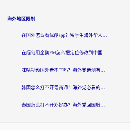
海外地区限制
在国外怎么看优酷app？留学生海外华人必看的无限制追剧指南
在缅甸用企鹅FM怎么把定位修改到中国国内？海外党解决地域限制的实用指南
咪咕视频国外看不了吗？海外党亲测有效的回国加速解决方案
韩国怎么打不开粤商通？海外党必看的回国加速器选择指南（附加拿大农行俄罗斯有缘网解决方案）
泰国怎么打不开郑好办？海外党回国服务+影音追剧全搞定的实用指南