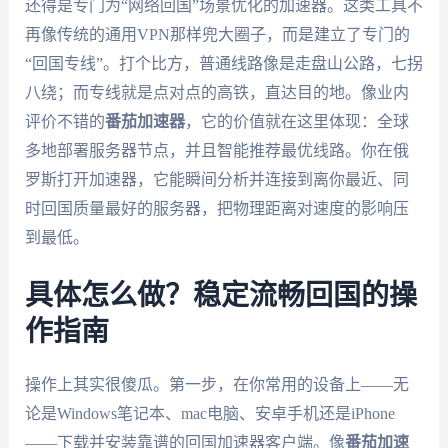
还得是专门为“网络回国”场景优化的加速器。这类工具不
再像传统的通用VPN那样兜大圈子，而是建立了专门的
“回国专线”。打个比方，普通线路像是走盘山公路，七拐
八绕；而专线就是点对点的高铁，直达目的地。像业内
评价不错的
番茄加速器
，它的价值就在这里体现：全球
多地部署服务器节点，并且智能推荐最优线路。你在俄
罗斯打开加速器，它能瞬间分析并连接到离你最近、同
时回国质量最好的服务器，把物理距离对速度的影响压
到最低。
具体怎么做？稳定流畅回国的操
作指南
操作上其实很傻瓜。第一步，在你常用的设备上——无
论是Windows笔记本、mac电脑、安卓手机还是iPhone
——下载并安装靠谱的回国加速器客户端。像
番茄加速