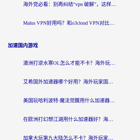
海外党必看：别再纠结“vpn 破解”，这样选回国加速器才能真正无缝访问国内资源
Malus VPN好用吗？和o3cloud VPN对比哪个回国效果更好？
加速国内游戏
澳洲打逆水寒OL怎么才能不卡？海外玩家国服游戏加速终极指南（附梦幻模拟战地铁跑酷解决办法）
艾希国外加速器哪个好用？海外玩家国服游戏畅玩终极指南（附欧洲玩鸣潮街头篮球实测）
美国玩哈利波特·魔法觉醒用什么加速器？告别延迟的终极指南（含免费QQ炫舞方案+印尼妄想山海秘籍）
在欧洲打幻想江湖用什么加速器好？海外玩家国服游戏畅玩指南
加拿大玩第九大陆怎么不卡？海外玩家国服游戏加速全攻略（附足球世界萤火突击实测）