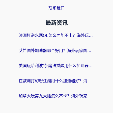
联系我们
最新资讯
澳洲打逆水寒OL怎么才能不卡？海外玩家国服游戏加速终极指南（附梦幻模拟战地铁跑酷解决办法）
艾希国外加速器哪个好用？海外玩家国服游戏畅玩终极指南（附欧洲玩鸣潮街头篮球实测）
美国玩哈利波特·魔法觉醒用什么加速器？告别延迟的终极指南（含免费QQ炫舞方案+印尼妄想山海秘籍）
在欧洲打幻想江湖用什么加速器好？海外玩家国服游戏畅玩指南
加拿大玩第九大陆怎么不卡？海外玩家国服游戏加速全攻略（附足球世界萤火突击实测）