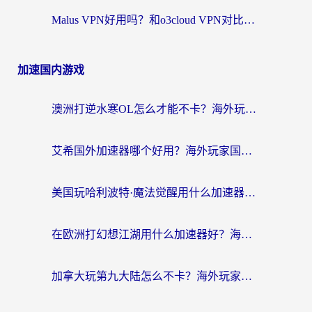
Malus VPN好用吗？和o3cloud VPN对比哪个回国效果更好？
加速国内游戏
澳洲打逆水寒OL怎么才能不卡？海外玩家国服游戏加速终极指南（附梦幻模拟战地铁跑酷解决办法）
艾希国外加速器哪个好用？海外玩家国服游戏畅玩终极指南（附欧洲玩鸣潮街头篮球实测）
美国玩哈利波特·魔法觉醒用什么加速器？告别延迟的终极指南（含免费QQ炫舞方案+印尼妄想山海秘籍）
在欧洲打幻想江湖用什么加速器好？海外玩家国服游戏畅玩指南
加拿大玩第九大陆怎么不卡？海外玩家国服游戏加速全攻略（附足球世界萤火突击实测）