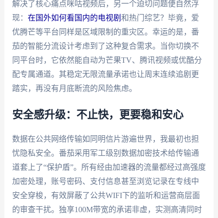
解决了核心痛点咪咕视频后，另一个迫切问题便自然浮
现：
在国外如何看国内的电视剧
和热门综艺？毕竟，爱
优腾芒等平台同样是区域限制的重灾区。幸运的是，番
茄的智能分流设计考虑到了这种复合需求。当你切换不
同平台时，它依然能自动为芒果TV、腾讯视频或优酷分
配专属通道。其稳定无限流量承诺也让周末连续追剧更
踏实，再没有月底断流的风险焦虑。
安全感升级：不止快，更要稳和安心
数据在公共网络传输如同明信片游遍世界，我最初也担
忧隐私安全。番茄采用军工级别数据加密技术给传输通
道套上了“保护盾”。所有经由加速器的流量都经过高强度
加密处理，账号密码、支付信息甚至浏览记录在专线中
安全穿梭，有效屏蔽了公共WIFI下的监听和运营商层面
的审查干扰。独享100M带宽的承诺非虚，实测高清同时