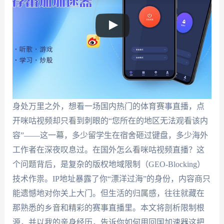
身处万里之外，想看一场国内热门的体育赛事直播，点
开咪咕视频却只看到刺眼的“您所在的地区无法观看该内
容”——这一幕，多少留学生在宿舍砸过键盘，多少海外
工作者在深夜叹息过。在国外怎么看咪咕视频直播？这
个问题背后，是复杂的版权地域限制（GEO-Blocking）
技术作祟。IP地址暴露了你“漂洋过海”的身份，内容商只
能遗憾地对你关上大门。但生活的归属感，往往就藏在
那熟悉的乡音和精彩的赛事直播里。本文将剖析限制根
源，并以我的亲身经历，告诉你如何用回国加速器这把