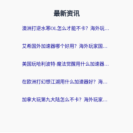
最新资讯
澳洲打逆水寒OL怎么才能不卡？海外玩家国服游戏加速终极指南（附梦幻模拟战地铁跑酷解决办法）
艾希国外加速器哪个好用？海外玩家国服游戏畅玩终极指南（附欧洲玩鸣潮街头篮球实测）
美国玩哈利波特·魔法觉醒用什么加速器？告别延迟的终极指南（含免费QQ炫舞方案+印尼妄想山海秘籍）
在欧洲打幻想江湖用什么加速器好？海外玩家国服游戏畅玩指南
加拿大玩第九大陆怎么不卡？海外玩家国服游戏加速全攻略（附足球世界萤火突击实测）