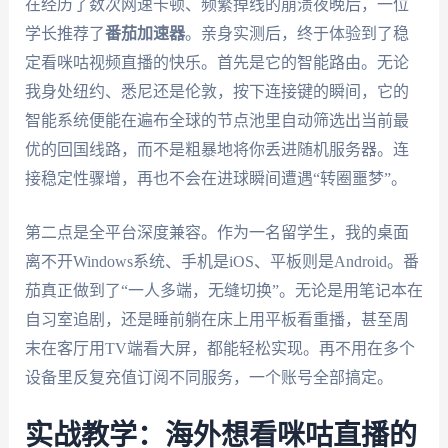
在经历了数次网速卡顿、频繁掉线的崩溃夜晚后，一位
学长推荐了
番茄加速器
。亲身实测后，终于体验到了稳
定看咪咕视频直播的快乐。首先是它的智能路由。无论
我身处纽约、悉尼还是伦敦，按下连接键的瞬间，它的
智能系统便能在遍布全球的节点池里自动筛选出当前最
优的回国线路，而不是粗暴地将你丢进随机服务器。连
接稳定性骤增，再也不会在进球瞬间遭遇“转圈噩梦”。
第二点是全平台深度兼容。作为一名留学生，我的桌面
离不开Windows系统、手机是iOS、平板则是Android。番
茄真正做到了“一人多端，无缝切换”。无论是用笔记本在
自习室追剧，还是睡前躺在床上用平板看重播，甚至周
末在客厅用TV端看大屏，都能轻松实现。再不用在多个
设备里反复充值订阅不同服务，一个账号全部搞定。
实战教学：海外想看咪咕直播的