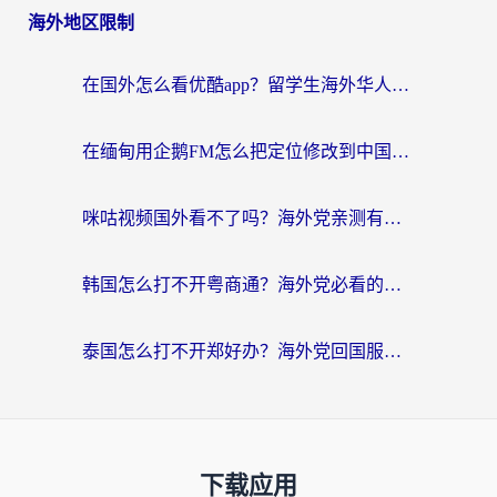
海外地区限制
在国外怎么看优酷app？留学生海外华人必看的无限制追剧指南
在缅甸用企鹅FM怎么把定位修改到中国国内？海外党解决地域限制的实用指南
咪咕视频国外看不了吗？海外党亲测有效的回国加速解决方案
韩国怎么打不开粤商通？海外党必看的回国加速器选择指南（附加拿大农行俄罗斯有缘网解决方案）
泰国怎么打不开郑好办？海外党回国服务+影音追剧全搞定的实用指南
下载应用